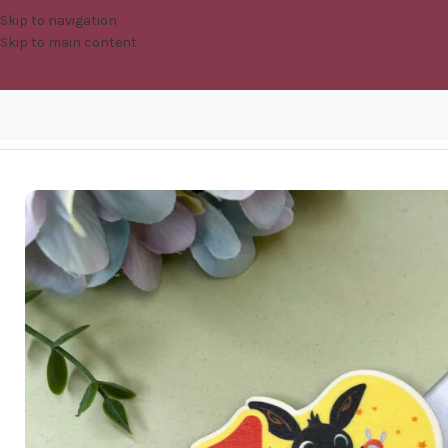
Skip to navigation
Skip to main content
Home
/
Eventi
/
Compleanno
/
Regali per gli invitati
/
Calamita Bing con 