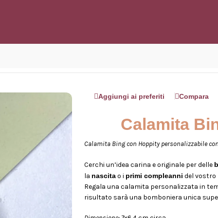
Hoppity
Aggiungi ai preferiti
Compara
Calamita Bi
Calamita Bing con Hoppity personalizzabile co
Cerchi un’idea carina e originale per delle
la
nascita
o i
primi compleanni
del vostro
Regala una calamita personalizzata in tema c
risultato sarà una bomboniera unica supe
Dimensione: 7
x6,4 cm circa