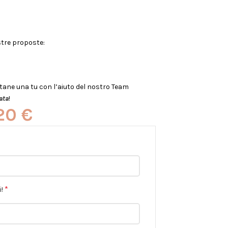
stre proposte:
tane una tu con l’aiuto del nostro Team
ata
!
,20
€
*
!