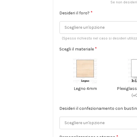
Se non desideri
*
Desideri il foro?
(Spesso richiesto nel caso si desideri utiliz
*
Scegli il materiale
Legno 4mm
Plexiglas
(+
Desideri il confezionamento con busti
*