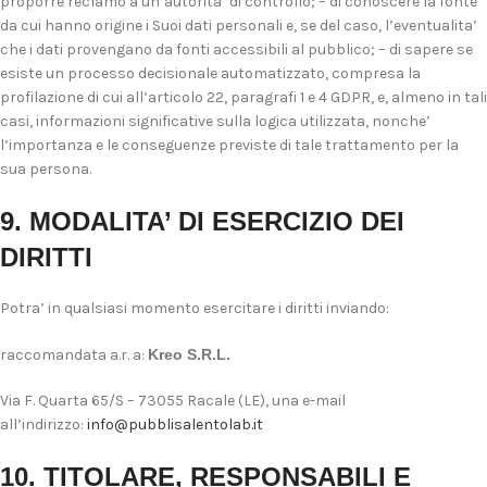
proporre reclamo a un’autorita’ di controllo; – di conoscere la fonte
da cui hanno origine i Suoi dati personali e, se del caso, l’eventualita’
che i dati provengano da fonti accessibili al pubblico; – di sapere se
esiste un processo decisionale automatizzato, compresa la
profilazione di cui all’articolo 22, paragrafi 1 e 4 GDPR, e, almeno in tali
casi, informazioni significative sulla logica utilizzata, nonche’
l’importanza e le conseguenze previste di tale trattamento per la
sua persona.
9. MODALITA’ DI ESERCIZIO DEI
DIRITTI
Potra’ in qualsiasi momento esercitare i diritti inviando:
raccomandata a.r. a:
Kreo S.R.L.
Via F. Quarta 65/S – 73055 Racale (LE), una e-mail
all’indirizzo:
info@pubblisalentolab.it
10. TITOLARE, RESPONSABILI E