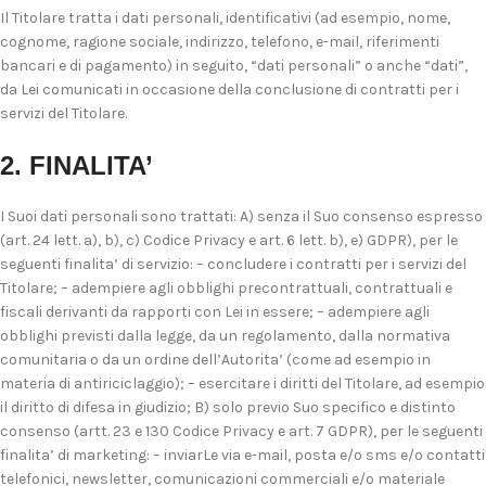
Il Titolare tratta i dati personali, identificativi (ad esempio, nome,
cognome, ragione sociale, indirizzo, telefono, e-mail, riferimenti
bancari e di pagamento) in seguito, “dati personali” o anche “dati”,
da Lei comunicati in occasione della conclusione di contratti per i
servizi del Titolare.
2. FINALITA’
I Suoi dati personali sono trattati: A) senza il Suo consenso espresso
(art. 24 lett. a), b), c) Codice Privacy e art. 6 lett. b), e) GDPR), per le
seguenti finalita’ di servizio: – concludere i contratti per i servizi del
Titolare; – adempiere agli obblighi precontrattuali, contrattuali e
fiscali derivanti da rapporti con Lei in essere; – adempiere agli
obblighi previsti dalla legge, da un regolamento, dalla normativa
comunitaria o da un ordine dell’Autorita’ (come ad esempio in
materia di antiriciclaggio); – esercitare i diritti del Titolare, ad esempio
il diritto di difesa in giudizio; B) solo previo Suo specifico e distinto
consenso (artt. 23 e 130 Codice Privacy e art. 7 GDPR), per le seguenti
finalita’ di marketing: – inviarLe via e-mail, posta e/o sms e/o contatti
telefonici, newsletter, comunicazioni commerciali e/o materiale