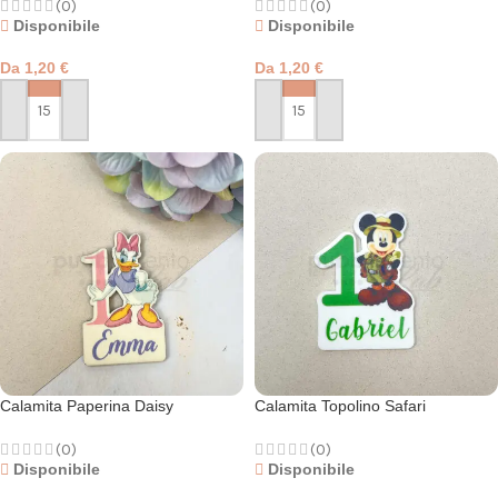
(0)
(0)
Disponibile
Disponibile
Da
1,20
€
Da
1,20
€
PERSONALIZZA
PERSONALIZZA
Calamita Paperina Daisy
Calamita Topolino Safari
(0)
(0)
Disponibile
Disponibile