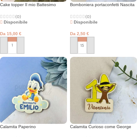
Cake topper Il mio Battesimo
Bomboniera portaconfetti Nascita
e Battesimo
(0)
(0)
Disponibile
Disponibile
Da
15,00
€
Da
2,50
€
PERSONALIZZA
PERSONALIZZA
Calamita Paperino
Calamita Curioso come George