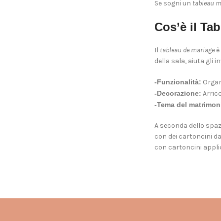
Se sogni un
tableau m
Cos’è il Ta
Il
tableau de mariage
è 
della sala, aiuta gli 
-Funzionalità:
Organi
-Decorazione:
Arricc
-Tema del matrimon
A seconda dello spazi
con dei cartoncini d
con cartoncini applic