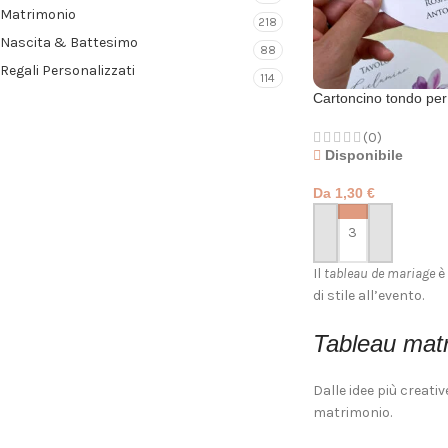
Matrimonio
218
Nascita & Battesimo
88
Regali Personalizzati
114
Cartoncino tondo per
(0)
Disponibile
Da
1,30
€
PERSONALIZZA
Il
tableau de mariage
è 
di stile all’evento.
Tableau matr
Dalle idee più creativ
matrimonio.