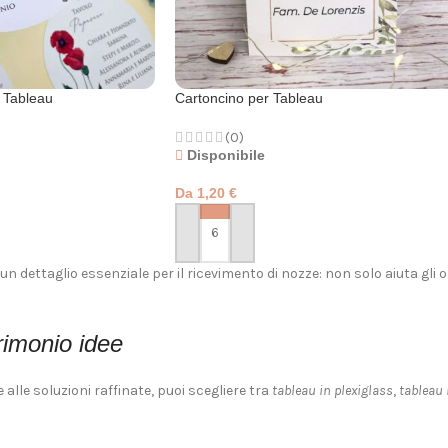
 Tableau
Cartoncino per Tableau
(0)
Disponibile
Da
1,20
€
PERSONALIZZA
un dettaglio essenziale per il ricevimento di nozze: non solo aiuta gli 
imonio idee
e alle soluzioni raffinate, puoi scegliere tra
tableau in plexiglass
,
tableau 