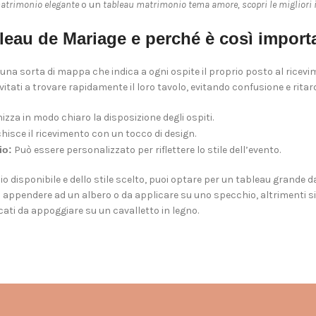
atrimonio elegante
o un
tableau matrimonio tema amore, scopri le migliori i
bleau de Mariage e perché è così import
una sorta di mappa che indica a ogni ospite il proprio posto al ricev
invitati a trovare rapidamente il loro tavolo, evitando confusione e ritar
zza in modo chiaro la disposizione degli ospiti.
hisce il ricevimento con un tocco di design.
io:
Può essere personalizzato per riflettere lo stile dell’evento.
o disponibile e dello stile scelto, puoi optare per un tableau grande da 
a appendere ad un albero o da applicare su uno specchio, altrimenti s
ati da appoggiare su un cavalletto in legno.