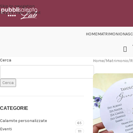
Skip to navigation
Skip to main content
HOME
MATRIMONIO
NASC
Cerca
Home
/
Matrimonio
/
R
Cerca
CATEGORIE
Calamite personalizzate
65
Eventi
111