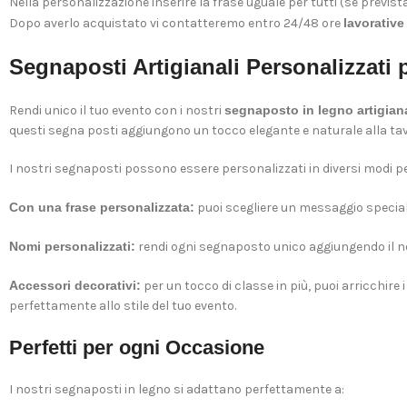
Nella personalizzazione inserire la frase uguale per tutti (se prevista
Dopo averlo acquistato vi contatteremo entro 24/48 ore
lavorative
Segnaposti Artigianali Personalizzati p
Rendi unico il tuo evento con i nostri
segnaposto in legno artigian
questi segna posti aggiungono un tocco elegante e naturale alla tavo
I nostri segnaposti possono essere personalizzati in diversi modi pe
Con una frase personalizzata:
puoi scegliere un messaggio special
Nomi personalizzati:
rendi ogni segnaposto unico aggiungendo il no
Accessori decorativi:
per un tocco di classe in più, puoi arricchir
perfettamente allo stile del tuo evento.
Perfetti per ogni Occasione
I nostri segnaposti in legno si adattano perfettamente a: