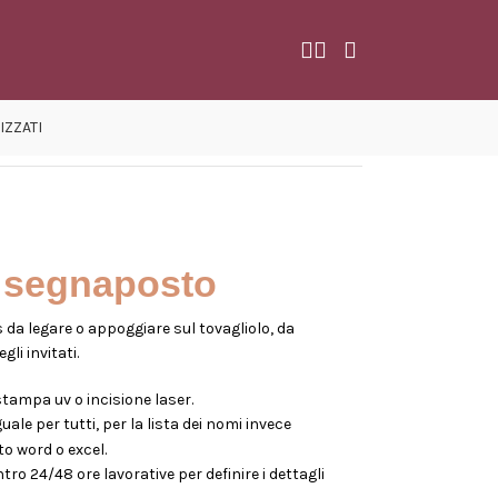
IZZATI
a segnaposto
 da legare o appoggiare sul tovagliolo, da
li invitati.
ampa uv o incisione laser.
ale per tutti, per la lista dei nomi invece
o word o excel.
o 24/48 ore lavorative per definire i dettagli