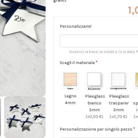
grafici.
1
Personalizzami!
Inserisci la frase, le iniziali e /o la data.
*
Scegli il materiale
Legno
Plexiglass
Plexiglass
4mm
bianco
trasparente
sp
3mm
3mm
(+0,50 €)
(+0,70 €)
(+
*
Personalizzazione per singolo pezzo