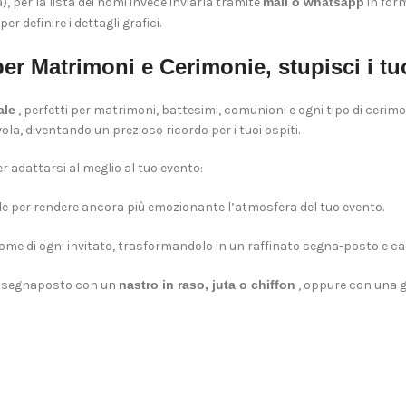
), per la lista dei nomi invece inviarla tramite
mail o whatsapp
in form
per definire i dettagli grafici.
er Matrimoni e Cerimonie, stupisci i tuoi
ale
, perfetti per matrimoni, battesimi, comunioni e ogni tipo di cerimon
la, diventando un prezioso ricordo per i tuoi ospiti.
r adattarsi al meglio al tuo evento:
e per rendere ancora più emozionante l’atmosfera del tuo evento.
me di ogni invitato, trasformandolo in un raffinato segna-posto e ca
e i segnaposto con un
nastro in raso, juta o chiffon
, oppure con una 