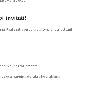
ato word o excel.
 invitati!
ia. Realizzati con cura e attenzione ai dettagli,
deaux di ringraziamento.
graziosa
nappina dorata
che si abbina