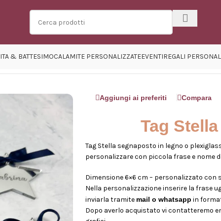
ITA & BATTESIMO
CALAMITE PERSONALIZZATE
EVENTI
REGALI PERSONAL
naposto
Aggiungi ai preferiti
Compara
Tag Stell
Tag Stella segnaposto in legno o plexiglass
personalizzare con piccola frase e nome deg
Dimensione 6×6 cm – personalizzato con st
Nella personalizzazione inserire la frase ugu
inviarla tramite
mail o whatsapp
in format
Dopo averlo acquistato vi contatteremo entr