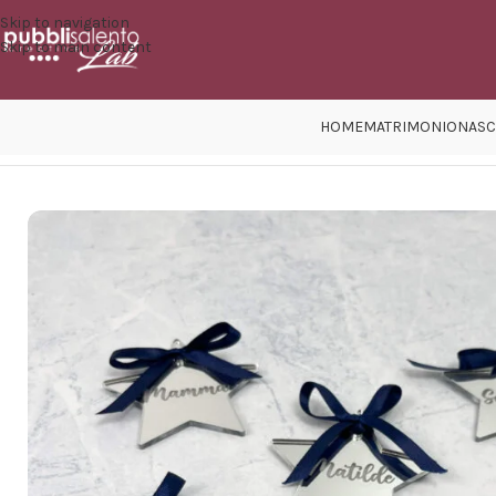
Skip to navigation
Skip to main content
HOME
MATRIMONIO
NASC
Home
/
Eventi
/
Compleanno
/
segnaposti compleanno
/
Tag Stella seg