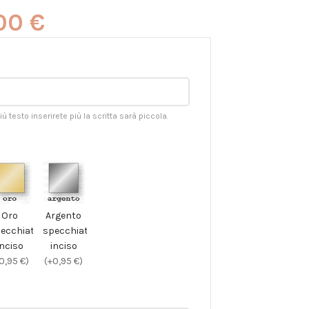
,00
€
 Più testo inserirete più la scritta sarà piccola.
Oro
Argento
ecchiato
specchiato
inciso
inciso
0,95 €)
(+0,95 €)