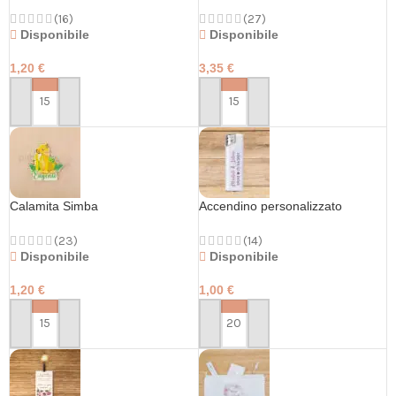
(16)
(27)
Disponibile
Disponibile
1,20
€
3,35
€
PERSONALIZZA
PERSONALIZZA
Calamita Simba
Accendino personalizzato
(23)
(14)
Disponibile
Disponibile
1,20
€
1,00
€
PERSONALIZZA
PERSONALIZZA