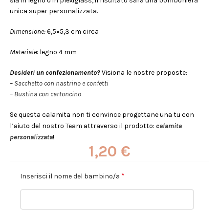
sia in legno o in plexiglass, il risultato sarà una bomboniera
unica super personalizzata.
Dimensione:
6,5×5,3 cm circa
Materiale:
legno 4 mm
Desideri un confezionamento?
Visiona le nostre proposte:
–
Sacchetto con nastrino e confetti
–
Bustina con cartoncino
Se questa calamita non ti convince progettane una tu con
l’aiuto del nostro Team attraverso il prodotto:
calamita
personalizzata
!
1,20
€
*
Inserisci il nome del bambino/a