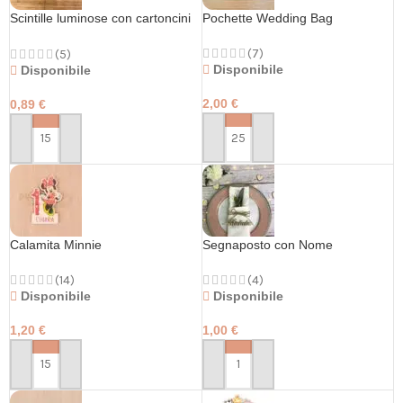
Scintille luminose con cartoncini
Pochette Wedding Bag
personalizzati
(7)
(5)
Disponibile
Disponibile
2,00
€
0,89
€
PERSONALIZZA
PERSONALIZZA
Calamita Minnie
Segnaposto con Nome
(14)
(4)
Disponibile
Disponibile
1,20
€
1,00
€
PERSONALIZZA
PERSONALIZZA