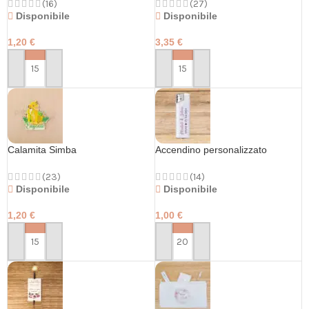
(16)
(27)
Disponibile
Disponibile
1,20
€
3,35
€
PERSONALIZZA
PERSONALIZZA
Calamita Simba
Accendino personalizzato
(23)
(14)
Disponibile
Disponibile
1,20
€
1,00
€
PERSONALIZZA
PERSONALIZZA