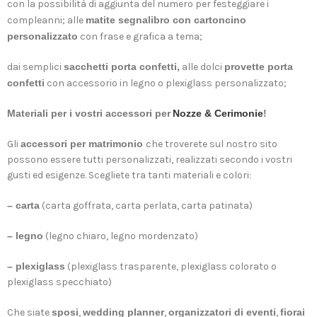
con la possibilità di aggiunta del numero per festeggiare i
compleanni; alle
matite segnalibro con cartoncino
personalizzato
con frase e grafica a tema;
dai semplici
sacchetti porta confetti,
alle dolci
provette porta
confetti
con accessorio in legno o plexiglass personalizzato;
Materiali per i vostri accessori per
Nozze & Cerimonie
!
Gli
accessori per matrimonio
che troverete sul nostro sito
possono essere tutti personalizzati, realizzati secondo i vostri
gusti ed esigenze. Scegliete tra tanti materiali e colori:
– carta
(carta goffrata, carta perlata, carta patinata)
– legno
(legno chiaro, legno mordenzato)
– plexiglass
(plexiglass trasparente, plexiglass colorato o
plexiglass specchiato)
Che siate
sposi
,
wedding planner
,
organizzatori di eventi
,
fiorai