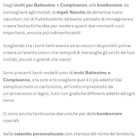
Dagli
inviti per Battesimo
e
Compleanno
, alle
bomboniere
da
consegnare agli invitati, ai
regali Nascita
da donare ai nuovi
nascituri, noi di Pubblisalento abbiamo pensato di immaginare e
creare fantastiche idee per rendere questi due momenti così
importanti, ancora più indimenticabili!
Scegliendo tra i tanti temi evento ed accessori disponibili potrai
creare un’evento unico che riempirà di meraviglia gli occhi dei tuoi
invitati, piccoli o grandi che siano!
Sono presenti tanti modelli unici di
inviti Battesimo e
Compleanno
, sta solo a te scegliere qual è il più adatto! Dal
semplice invito in cartoncino, all’invito impreziosito da
un’accessorio in legno, tutti con grafiche differenti adatte ad ogni
tema.
Ci sono anche tantissime idee uniche per delle
bomboniere
speciali:
dalla
calamita personalizzate
con stampa del nome del bimbo/a,