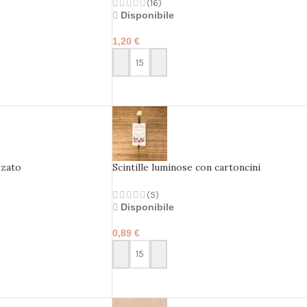
(16)
Disponibile
1,20
€
PERSONALIZZA
zzato
Scintille luminose con cartoncini
personalizzati
(5)
Disponibile
0,89
€
PERSONALIZZA