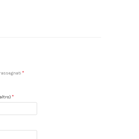
*
trassegnati
*
altro)