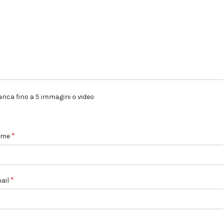
rica fino a 5 immagini o video
*
ome
*
ail