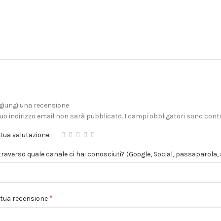
giungi una recensione
 tuo indirizzo email non sarà pubblicato.
I campi obbligatori sono con
 tua valutazione
traverso quale canale ci hai conosciuti? (Google, Social, passaparola, 
*
 tua recensione