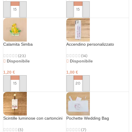
PERSONALIZZA
PERSONALIZZA
Calamita Simba
Accendino personalizzato
(23)
(14)
Disponibile
Disponibile
1,20
€
1,00
€
PERSONALIZZA
PERSONALIZZA
Scintille luminose con cartoncini
Pochette Wedding Bag
personalizzati
(7)
(5)