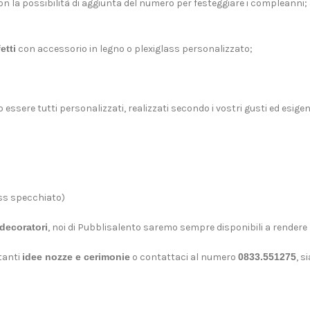
 la possibilità di aggiunta del numero per festeggiare i compleanni; 
etti
con accessorio in legno o plexiglass personalizzato;
ssere tutti personalizzati, realizzati secondo i vostri gusti ed esigenze
ass specchiato)
decoratori
, noi di Pubblisalento saremo sempre disponibili a rendere r
tanti
idee nozze e cerimonie
o contattaci al numero
0833.551275
, 