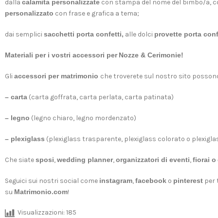
dalla
calamita personalizzate
con stampa del nome del bimbo/a, con
personalizzato
con frase e grafica a tema;
dai semplici
sacchetti porta confetti,
alle dolci
provette porta conf
Materiali per i vostri accessori per
Nozze & Cerimonie
!
Gli
accessori per matrimonio
che troverete sul nostro sito possono e
– carta
(carta goffrata, carta perlata, carta patinata)
– legno
(legno chiaro, legno mordenzato)
– plexiglass
(plexiglass trasparente, plexiglass colorato o plexigl
Che siate
sposi
,
wedding planner
,
organizzatori di eventi
,
fiorai o
Seguici sui nostri social come
instagram
,
facebook
o
pinterest
per 
su
Matrimonio.com
!
Visualizzazioni:
185