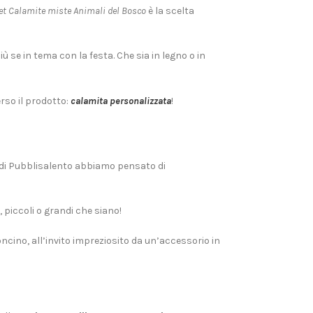
et Calamite miste Animali del Bosco
è la scelta
ù se in tema con la festa. Che sia in legno o in
rso il prodotto:
calamita personalizzata
!
i di Pubblisalento abbiamo pensato di
, piccoli o grandi che siano!
toncino, all’invito impreziosito da un’accessorio in