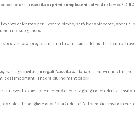
 per celebrare la
nascita
o i
primi compleanni
del vostro bimbo/a? Il
S
l’evento celebrato per il vostro bimbo, sarà l’idea vincente, ancor di pi
unica nel suo genere.
oposte o, ancora, progettane una tu con l’aiuto del nostro Team attrave
egnare agli invitati, ai
regali Nascita
da donare ai nuovi nascituri, no
i così importanti, ancora più indimenticabili!
re un’evento unico che riempirà di meraviglia gli occhi dei tuoi invitati
, sta solo a te scegliere qual è il più adatto! Dal semplice invito in car
: