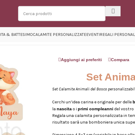
ITA & BATTESIMO
CALAMITE PERSONALIZZATE
EVENTI
REGALI PERSONAL
sco
Aggiungi ai preferiti
Compara
Set Anima
Set Calamite Animali del Bosco personalizzabil
Cerchi un’idea carina e originale per delle
la
nascita
o i
primi compleanni
del vostro
Regala una calamita personalizzata in tema c
risultato sarà una bomboniera unica supe
Dimensione:
4,5×7 cm (variabile in base all