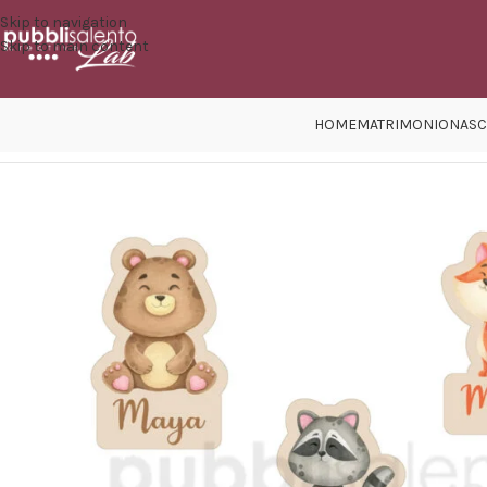
Skip to navigation
Skip to main content
HOME
MATRIMONIO
NASC
Home
/
Eventi
/
Compleanno
/
Regali per gli invitati
/
Set Animali del Bo