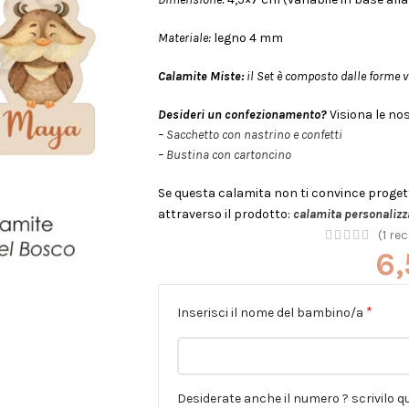
Materiale:
legno 4 mm
Calamite Miste:
il Set è composto dalle forme vi
Desideri un confezionamento?
Visiona le no
–
Sacchetto con nastrino e confetti
–
Bustina con cartoncino
Se questa calamita non ti convince proget
attraverso il prodotto:
calamita personalizz
(
1
rec
6
*
Inserisci il nome del bambino/a
Desiderate anche il numero ? scrivilo qui