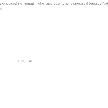
ioni, disegni o immagini che rappresentano la sposa o il tema dell’add
a.
L
,
M
,
S
,
XL