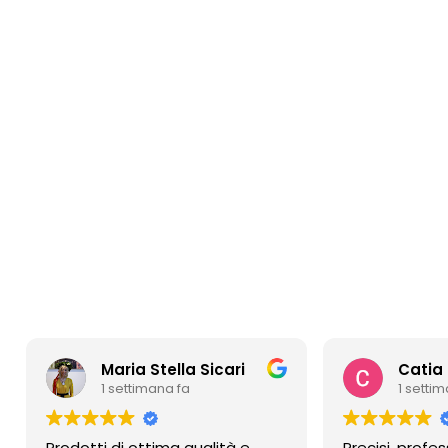
Maria Stella Sicari
Catia Fert
1 settimana fa
1 settimana f
Prodotti di ottima qualità e
Precisi, professionali,