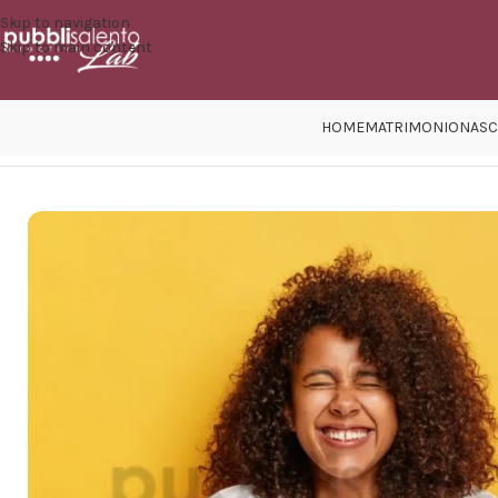
Skip to navigation
Skip to main content
HOME
MATRIMONIO
NASC
Home
/
Eventi
/
Addio al Nubilato e Celibato
/
Magliette addio al Nubilato 