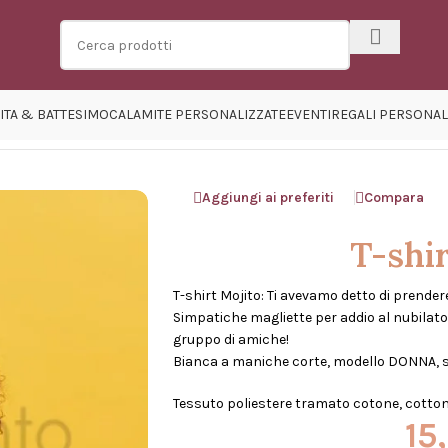
ITA & BATTESIMO
CALAMITE PERSONALIZZATE
EVENTI
REGALI PERSONAL
e Celibato
/
T-shirt Mojito
Aggiungi ai preferiti
Compara
T-shir
T-shirt Mojito: Ti avevamo detto di prender
Simpatiche magliette per addio al nubilato,
gruppo di amiche!
Bianca a maniche corte, modello DONNA, s
Tessuto poliestere tramato cotone, cotton
15