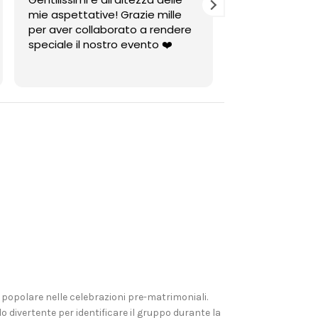
mie aspettative! Grazie mille
grazie di tutto ,
per aver collaborato a rendere
grazie per l'omaggio
speciale il nostro evento ❤️
persone speciali
 popolare nelle celebrazioni pre-matrimoniali.
divertente per identificare il gruppo durante la