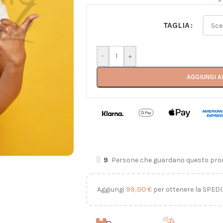
TAGLIA
-
+
AGGIUNGI A
9
Persone che guardano questo prod
Aggiungi
99,00
€
per ottenere la SPEDI