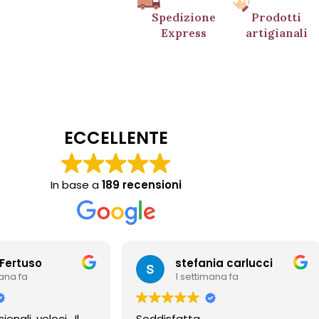
Spedizione
Prodotti
Express
artigianali
ECCELLENTE
In base a
189 recensioni
uso
stefania carlucci
a
1 settimana fa
 veloci . Il
Soddisfatta