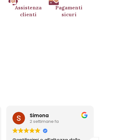
Assistenza
Pagamenti
clienti
sicuri
Simona
BRUNO PUT
2 settimane fa
2 settimane fa
Gentilissimi e all’altezza delle
professionalità gara