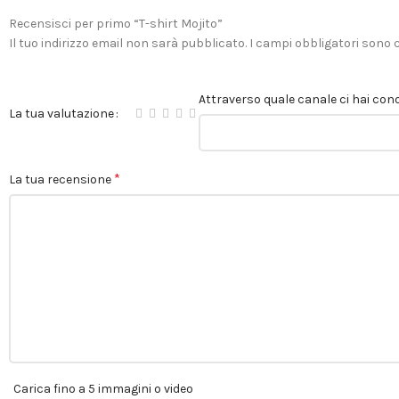
Recensisci per primo “T-shirt Mojito”
Il tuo indirizzo email non sarà pubblicato.
I campi obbligatori sono
Attraverso quale canale ci hai cono
La tua valutazione
*
La tua recensione
Carica fino a 5 immagini o video