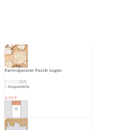
Partecipazione Puzzle Legno
(27)
Disponibile
3,35
€
PERSONALIZZA