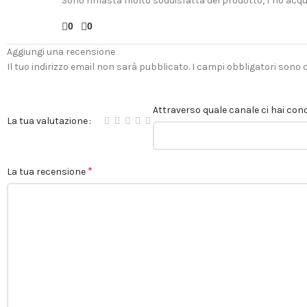
Sono rimasta molto soddisfatta del prodotto, l’ho acqu
0
0
Aggiungi una recensione
Il tuo indirizzo email non sarà pubblicato.
I campi obbligatori sono
Attraverso quale canale ci hai cono
La tua valutazione
*
La tua recensione