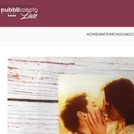
Skip to navigation
Skip to main content
HOME
MATRIMONIO
NASC
Home
/
Regali Personalizzati
/
Regalo per lui
/
Targhetta Spotify person