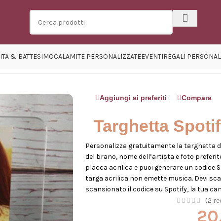
ITA & BATTESIMO
CALAMITE PERSONALIZZATE
EVENTI
REGALI PERSONAL
alizzabile
Aggiungi ai preferiti
Compara
Targhetta Spotif
Personalizza gratuitamente la targhetta del
del brano, nome dell’artista e foto preferi
placca acrilica e puoi generare un codice S
targa acrilica non emette musica. Devi sca
scansionato il codice su Spotify, la tua 
(
2
rec
20