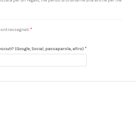
istata per un regalo, me penso di ordinarne una anche per me.
*
 contrassegnati
*
sciuti? (Google, Social, passaparola, altro)