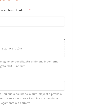
*
ivisi da un trattino
ile qui
o sfoglia
immagine personalizzata, altrimenti inseriremo
gata all'URL inserito.
i" su qualsiasi brano, album, playlist o profilo su
amento serve per creare il codice di scansione.
ollegamento sia corretto